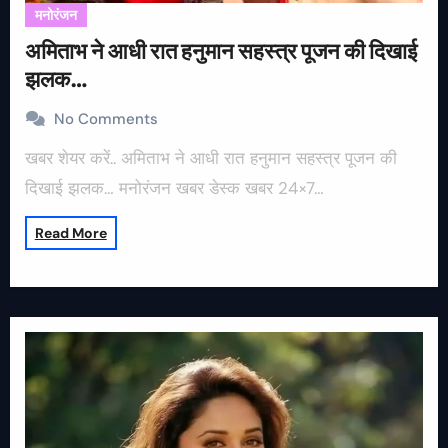
मनोरंजन
अमिताभ ने आधी रात हनुमान सहस्त्र पूजन की दिखाई
झलक…
No Comments
खबर शेयर करें.. अमिताभ ने आधी रात हनुमान सहस्त्र पूजन की
दिखाई झलक… मनोरंजन खबर डेस्क खबर 24×7…
Read More