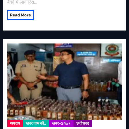
बैंकों में लावारिस…
Read More
अपराध
खबर काम की..
खबर-24x7
छत्तीसगढ़