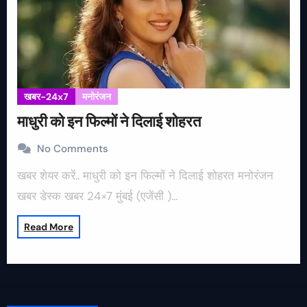
खबर-24x7
मनोरंजन
माधुरी को इन फिल्मों ने दिलाई शोहरत
No Comments
खबर शेयर करें.. माधुरी को इन फिल्मों ने दिलाई शोहरत मनोरंजन
खबर डेस्क खबर 24×7 मुंबई (एजेंसी )…
Read More