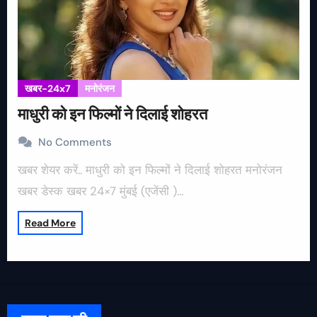
खबर-24x7
मनोरंजन
माधुरी को इन फिल्मों ने दिलाई शोहरत
No Comments
खबर शेयर करें.. माधुरी को इन फिल्मों ने दिलाई शोहरत मनोरंजन
खबर डेस्क खबर 24×7 मुंबई (एजेंसी )…
Read More