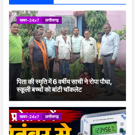
खबर-24x7
छत्तीसगढ़
पिता की स्मृति में 6 वर्षीय साची ने रोपा पौधा,
स्कूली बच्चों को बांटी चॉकलेट
खबर-24x7
छत्तीसगढ़