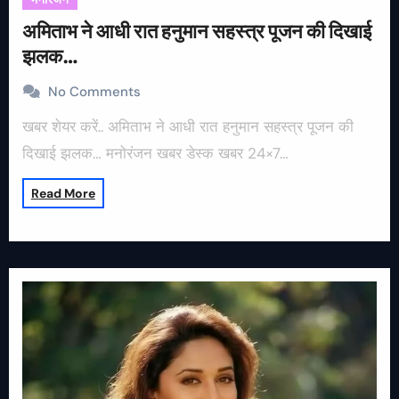
अमिताभ ने आधी रात हनुमान सहस्त्र पूजन की दिखाई
झलक…
No Comments
खबर शेयर करें.. अमिताभ ने आधी रात हनुमान सहस्त्र पूजन की
दिखाई झलक… मनोरंजन खबर डेस्क खबर 24×7…
Read More