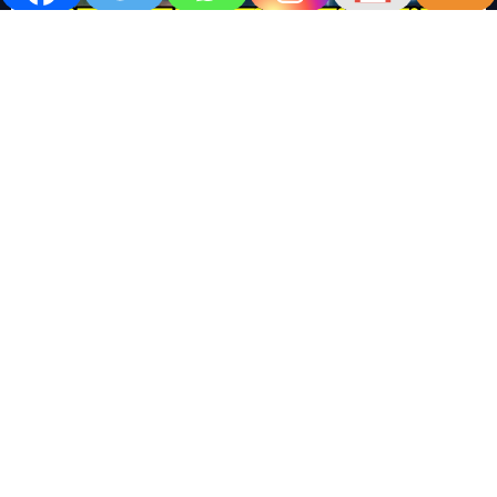
खबर काम की..
खबर-24x7
राष्ट्रीय
सोशल मिडिया बना युवाओं की ख़ुशी का दुश्मन
No Comments
खबर शेयर करें.. सोशल मिडिया बना युवाओं की ख़ुशी का दुश्मन खबर
काम की खबर डेस्क खबर 24×7…
Read More
M
T
W
T
F
S
S
1
2