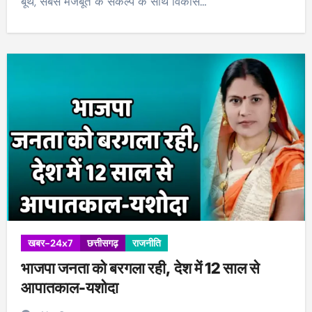
बूथ, सबसे मजबूत के संकल्प के साथ विकास…
खबर-24x7
छत्तीसगढ़
राजनीति
भाजपा जनता को बरगला रही, देश में 12 साल से
आपातकाल-यशोदा