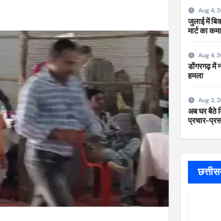
Aug 4, 
जुलाई में ब
मार्ट का कम
Aug 4, 
डोंगरगढ़ में
हमला
Aug 3, 
अब घर बैठे म
प्रचार-प्रसा
छत्ती