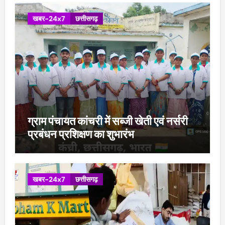
खबर-24x7
छत्तीसगढ़
ग्राम पंचायत कांचरी में सब्जी खेती एवं नर्सरी
प्रबंधन प्रशिक्षण का शुभारंभ
खबर-24x7
छत्तीसगढ़