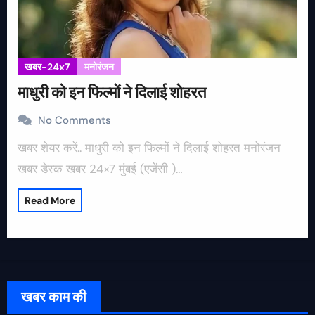
खबर-24x7
मनोरंजन
माधुरी को इन फिल्मों ने दिलाई शोहरत
No Comments
खबर शेयर करें.. माधुरी को इन फिल्मों ने दिलाई शोहरत मनोरंजन
खबर डेस्क खबर 24×7 मुंबई (एजेंसी )…
Read More
खबर काम की