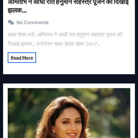
अमिताभ ने आधी रात हनुमान सहस्त्र पूजन की दिखाई
झलक…
No Comments
खबर शेयर करें.. अमिताभ ने आधी रात हनुमान सहस्त्र पूजन की
दिखाई झलक… मनोरंजन खबर डेस्क खबर 24×7…
Read More