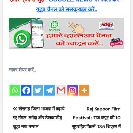
यूटूब चैनल को सब्स्क्राइब करें..
खबर शेयर करें..
Post
खैरागढ़ जिला भाजपा में बढ़ाये
Raj Kapoor Film
navigation
गए मंडल..नर्मदा और ठेलकाडीह
Festival : राज कपूर की 10
जुड़ा नया मण्डल
सुपरहिट फिल्में 135 थिएटर में