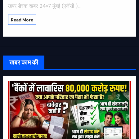
खबर डेस्क खबर 24×7 मुंबई (एजेंसी )…
Read More
खबर काम की