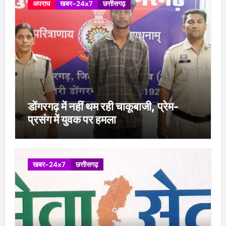
अपराध
खबर-24x7
छत्तीसगढ़
डोंगरगढ़ में नहीं थम रही चाकूबाजी, प्रेम-
प्रसंग में युवक पर हमला
खबर-24x7
छत्तीसगढ़