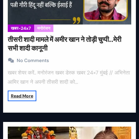
खबर-24x7
मनोरंजन
तीसरी शादी मामले में अमीर खान ने तोड़ी चुप्पी..मेरी
सभी शादी कानूनी
No Comments
खबर शेयर करें.. मनोरंजन खबर डेस्क खबर 24×7 मुंबई // अभिनेता
आमिर खान ने अपनी तीसरी शादी को…
Read More