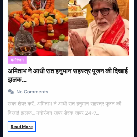
मनोरंजन
अमिताभ ने आधी रात हनुमान सहस्त्र पूजन की दिखाई
झलक…
No Comments
खबर शेयर करें.. अमिताभ ने आधी रात हनुमान सहस्त्र पूजन की
दिखाई झलक… मनोरंजन खबर डेस्क खबर 24×7…
Read More