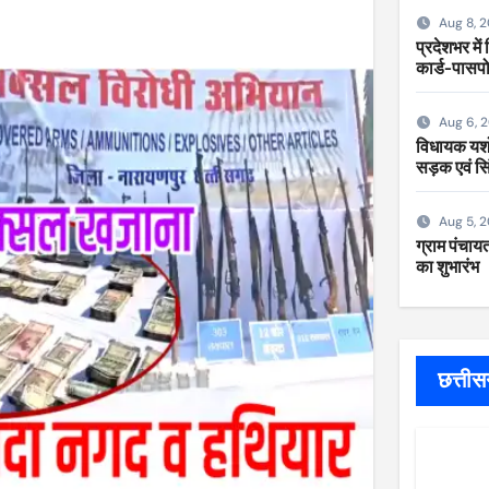
Aug 8, 
प्रदेशभर में
कार्ड-पासपो
Aug 6, 
विधायक यशोद
सड़क एवं सि
Aug 5, 
ग्राम पंचायत
का शुभारंभ
छत्ती