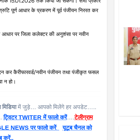
नांक 15.01.2026 तक किया जा सकेगा। सभी प्रकार
टि पूर्ण आधार के प्रकरण में पूर्व पंजीयन निररत कर
।
 के आधार पर जिला कलेक्टर की अनुशंसा पर नवीन
ं आवेदन कर कैरीफारवर्ड/नवीन पंजीयन तथा पंजीकृत फसल
धा न हो।
 मिडिया
में जुड़े… आपको मिलेंगे हर अपडेट…..
 .
ट्विटर TWITER में फालो करें
….
टेलीग्राम
E NEWS पर फालो करें
यूटूब चैनल को
ब करें..