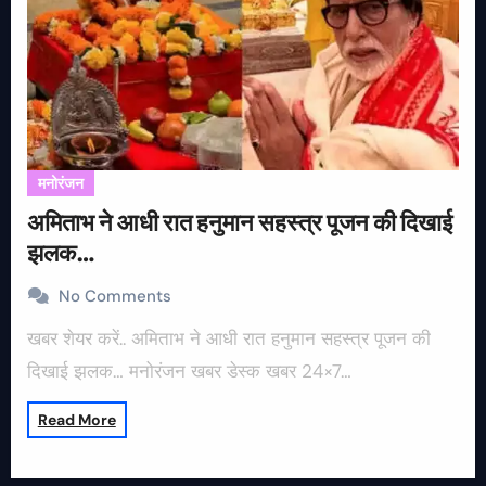
मनोरंजन
अमिताभ ने आधी रात हनुमान सहस्त्र पूजन की दिखाई
झलक…
No Comments
खबर शेयर करें.. अमिताभ ने आधी रात हनुमान सहस्त्र पूजन की
दिखाई झलक… मनोरंजन खबर डेस्क खबर 24×7…
Read More