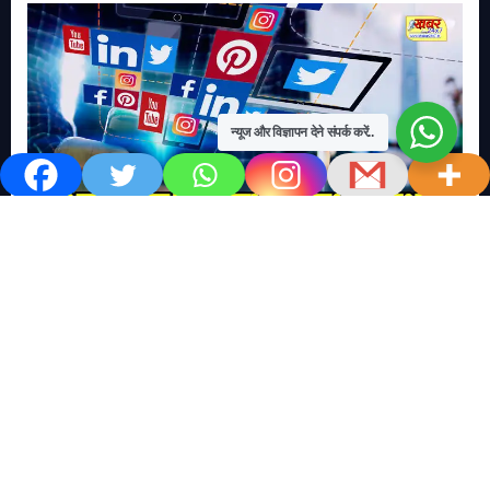
न्यूज और विज्ञापन देने संपर्क करें..
खबर काम की..
खबर-24x7
राष्ट्रीय
सोशल मिडिया बना युवाओं की ख़ुशी का दुश्मन
No Comments
खबर शेयर करें.. सोशल मिडिया बना युवाओं की ख़ुशी का दुश्मन खबर
काम की खबर डेस्क खबर 24×7…
Read More