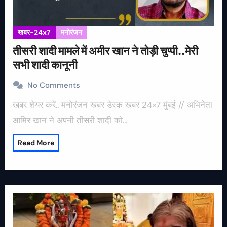
खबर-24x7
मनोरंजन
तीसरी शादी मामले में अमीर खान ने तोड़ी चुप्पी..मेरी
सभी शादी कानूनी
No Comments
खबर शेयर करें.. मनोरंजन खबर डेस्क खबर 24×7 मुंबई // अभिनेता
आमिर खान ने अपनी तीसरी शादी को…
Read More