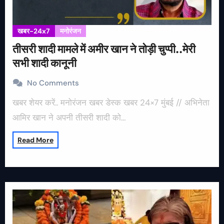
खबर-24x7
मनोरंजन
तीसरी शादी मामले में अमीर खान ने तोड़ी चुप्पी..मेरी
सभी शादी कानूनी
No Comments
खबर शेयर करें.. मनोरंजन खबर डेस्क खबर 24×7 मुंबई // अभिनेता
आमिर खान ने अपनी तीसरी शादी को…
Read More