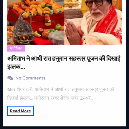
मनोरंजन
अमिताभ ने आधी रात हनुमान सहस्त्र पूजन की दिखाई
झलक…
No Comments
खबर शेयर करें.. अमिताभ ने आधी रात हनुमान सहस्त्र पूजन की
दिखाई झलक… मनोरंजन खबर डेस्क खबर 24×7…
Read More