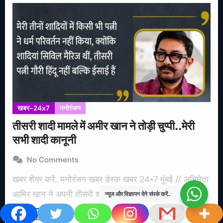
खबर-24x7
मनोरंजन
तीसरी शादी मामले में अमीर खान ने तोड़ी चुप्पी..मेरी
सभी शादी कानूनी
No Comments
खबर शेयर करें.. मनोरंजन खबर डेस्क खबर 24×7 मुंबई // अभिनेता
आमिर खान ने अपनी तीसरी शादी को…
न्यूज और विज्ञापन देने संपर्क करें..
Read More