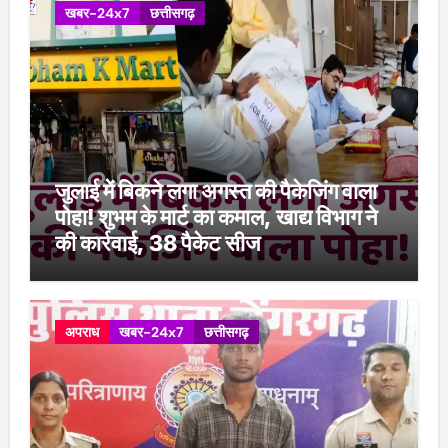
खबर-24x7
छत्तीसगढ़
जुलाई में बिकने लगा अगस्त की पैकेजिंग वाला
पोहा! शुभम के मार्ट का कमाल, खाद्य विभाग ने
की कार्रवाई, 38 पैकेट सीज
अपराध
खबर-24x7
छत्तीसगढ़