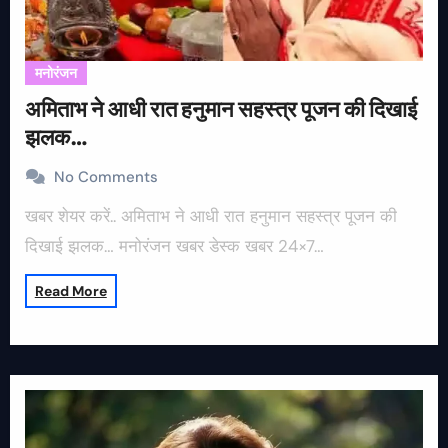
मनोरंजन
अमिताभ ने आधी रात हनुमान सहस्त्र पूजन की दिखाई
झलक…
No Comments
खबर शेयर करें.. अमिताभ ने आधी रात हनुमान सहस्त्र पूजन की
दिखाई झलक… मनोरंजन खबर डेस्क खबर 24×7…
Read More