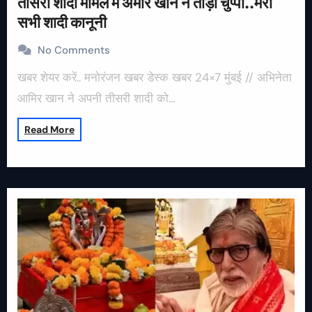
तीसरी शादी मामले में अमीर खान ने तोड़ी चुप्पी..मेरी
सभी शादी कानूनी
No Comments
खबर शेयर करें.. मनोरंजन खबर डेस्क खबर 24×7 मुंबई // अभिनेता
आमिर खान ने अपनी तीसरी शादी को…
Read More