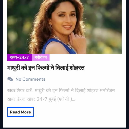
खबर-24x7
मनोरंजन
माधुरी को इन फिल्मों ने दिलाई शोहरत
No Comments
खबर शेयर करें.. माधुरी को इन फिल्मों ने दिलाई शोहरत मनोरंजन
खबर डेस्क खबर 24×7 मुंबई (एजेंसी )…
Read More