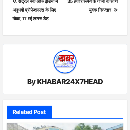
सेंट्रल बैंक ऑफ इंडिया में
35 हजार रूपये के गांजा के साथ
navigation
अनुभवी प्रोफेशनल्स के लिए
युवक गिरफ्तार
मौका, 17 मई लास्ट डेट
By
KHABAR24X7HEAD
Related Post