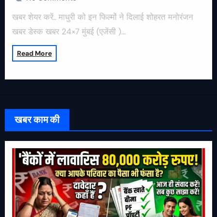
खबर शेयर करें.. माधुरी को इन फिल्मों ने दिलाई शोहरत मनोरंजन
खबर डेस्क खबर 24×7 मुंबई (एजेंसी )…
Read More
खबर काम की