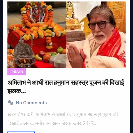
मनोरंजन
अमिताभ ने आधी रात हनुमान सहस्त्र पूजन की दिखाई
झलक…
No Comments
खबर शेयर करें.. अमिताभ ने आधी रात हनुमान सहस्त्र पूजन की
दिखाई झलक… मनोरंजन खबर डेस्क खबर 24×7…