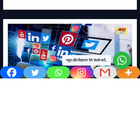
न्यूज और विज्ञापन देने संपर्क करें..
खबर काम की..
खबर-24x7
राष्ट्रीय
सोशल मिडिया बना युवाओं की ख़ुशी का दुश्मन
No Comments
खबर शेयर करें.. सोशल मिडिया बना युवाओं की ख़ुशी का दुश्मन खबर