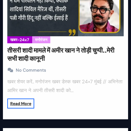
खबर-24x7
मनोरंजन
तीसरी शादी मामले में अमीर खान ने तोड़ी चुप्पी..मेरी
सभी शादी कानूनी
No Comments
खबर शेयर करें.. मनोरंजन खबर डेस्क खबर 24×7 मुंबई // अभिनेता
आमिर खान ने अपनी तीसरी शादी को…
Read More