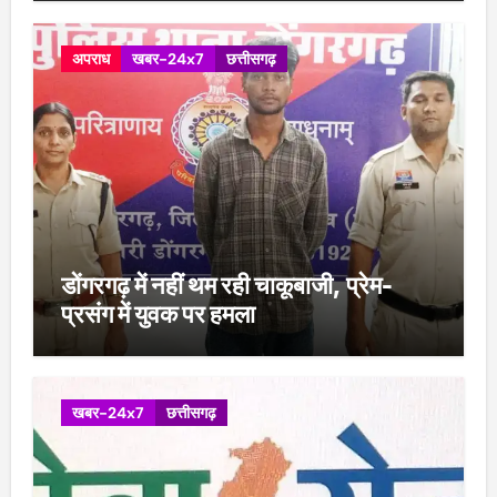
अपराध
खबर-24x7
छत्तीसगढ़
डोंगरगढ़ में नहीं थम रही चाकूबाजी, प्रेम-
प्रसंग में युवक पर हमला
खबर-24x7
छत्तीसगढ़