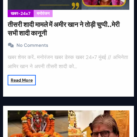
खबर-24x7
मनोरंजन
तीसरी शादी मामले में अमीर खान ने तोड़ी चुप्पी..मेरी
सभी शादी कानूनी
No Comments
खबर शेयर करें.. मनोरंजन खबर डेस्क खबर 24×7 मुंबई // अभिनेता
आमिर खान ने अपनी तीसरी शादी को…
Read More