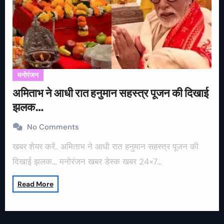
मनोरंजन
अमिताभ ने आधी रात हनुमान सहस्त्र पूजन की दिखाई
झलक…
No Comments
खबर शेयर करें.. अमिताभ ने आधी रात हनुमान सहस्त्र पूजन की
दिखाई झलक… मनोरंजन खबर डेस्क खबर 24×7…
Read More