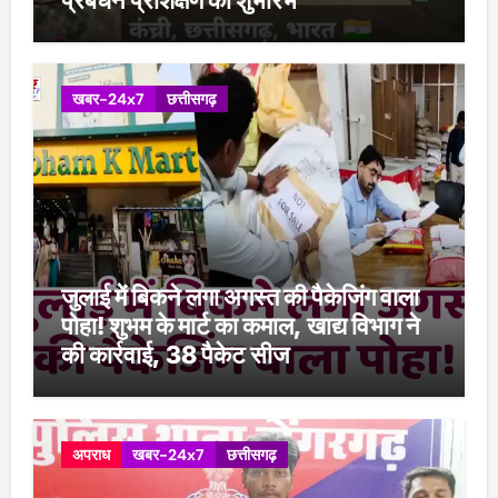
खबर-24x7
छत्तीसगढ़
जुलाई में बिकने लगा अगस्त की पैकेजिंग वाला
पोहा! शुभम के मार्ट का कमाल, खाद्य विभाग ने
की कार्रवाई, 38 पैकेट सीज
अपराध
खबर-24x7
छत्तीसगढ़