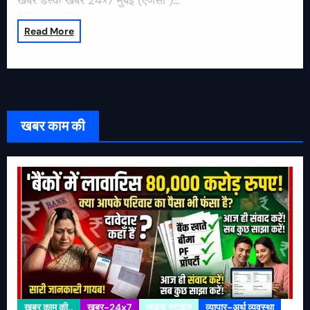
खबर डेस्क खबर 24×7 मुंबई (एजेंसी )…
Read More
खबर काम की
खबर काम की..
खबर-24x7
लाइफ स्टाइल
व्यापार-अर्थ व्यवस्था