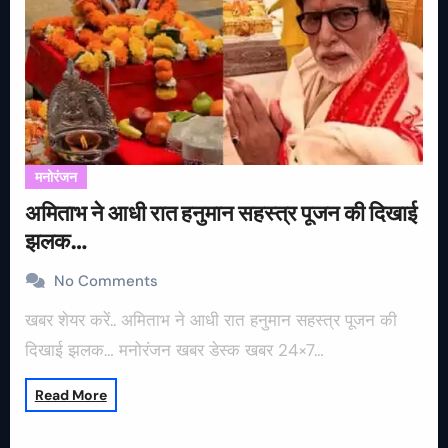
मनोरंजन
अमिताभ ने आधी रात हनुमान सहस्त्र पूजन की दिखाई
झलक…
No Comments
खबर शेयर करें.. अमिताभ ने आधी रात हनुमान सहस्त्र पूजन की
दिखाई झलक… मनोरंजन खबर डेस्क खबर 24×7…
Read More