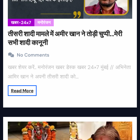
खबर-24x7
मनोरंजन
तीसरी शादी मामले में अमीर खान ने तोड़ी चुप्पी..मेरी
सभी शादी कानूनी
No Comments
खबर शेयर करें.. मनोरंजन खबर डेस्क खबर 24×7 मुंबई // अभिनेता
आमिर खान ने अपनी तीसरी शादी को…
Read More