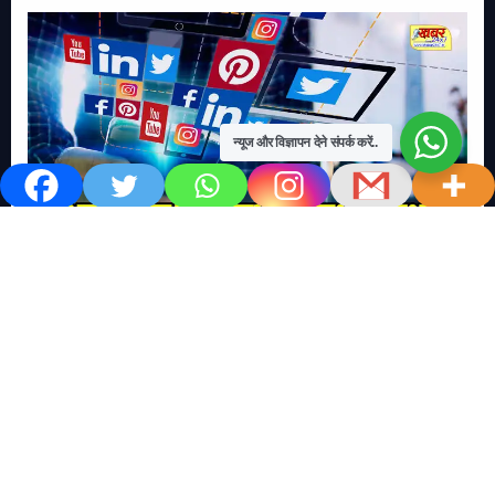
न्यूज और विज्ञापन देने संपर्क करें..
खबर काम की..
खबर-24x7
राष्ट्रीय
सोशल मिडिया बना युवाओं की ख़ुशी का दुश्मन
No Comments
खबर शेयर करें.. सोशल मिडिया बना युवाओं की ख़ुशी का दुश्मन खबर
काम की खबर डेस्क खबर 24×7…
Read More