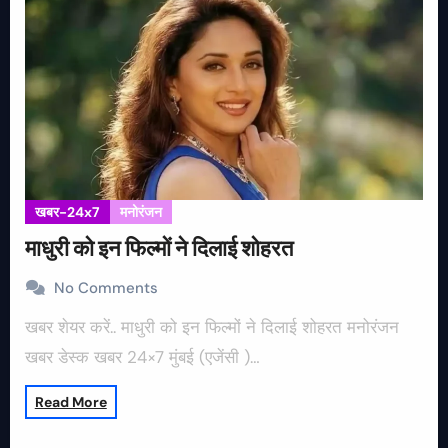
खबर-24x7
मनोरंजन
माधुरी को इन फिल्मों ने दिलाई शोहरत
No Comments
खबर शेयर करें.. माधुरी को इन फिल्मों ने दिलाई शोहरत मनोरंजन
खबर डेस्क खबर 24×7 मुंबई (एजेंसी )…
Read More