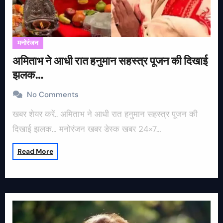
मनोरंजन
अमिताभ ने आधी रात हनुमान सहस्त्र पूजन की दिखाई
झलक…
No Comments
खबर शेयर करें.. अमिताभ ने आधी रात हनुमान सहस्त्र पूजन की
दिखाई झलक… मनोरंजन खबर डेस्क खबर 24×7…
Read More