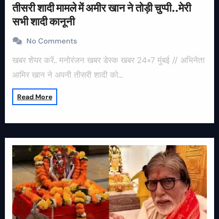
तीसरी शादी मामले में अमीर खान ने तोड़ी चुप्पी..मेरी
सभी शादी कानूनी
No Comments
खबर शेयर करें.. मनोरंजन खबर डेस्क खबर 24×7 मुंबई // अभिनेता
आमिर खान ने अपनी तीसरी शादी को…
Read More