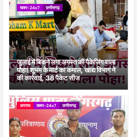
खबर-24x7
छत्तीसगढ़
जुलाई में बिकने लगा अगस्त की पैकेजिंग वाला
पोहा! शुभम के मार्ट का कमाल, खाद्य विभाग ने
की कार्रवाई, 38 पैकेट सीज
अपराध
खबर-24x7
छत्तीसगढ़