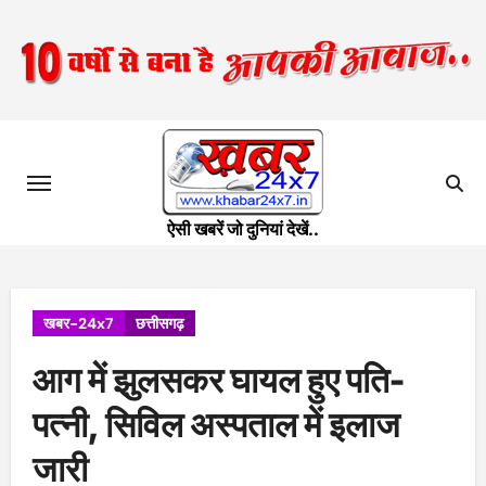
Skip
to
content
ऐसी खबरें जो दुनियां देखें..
खबर-24x7
छत्तीसगढ़
आग में झुलसकर घायल हुए पति-
पत्नी, सिविल अस्पताल में इलाज
जारी