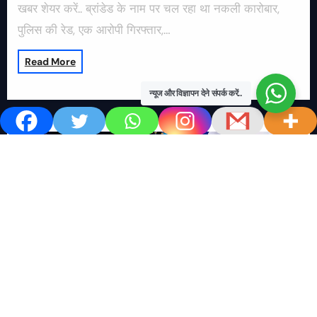
खबर शेयर करें.. ब्रांडेड के नाम पर चल रहा था नकली कारोबार,
पुलिस की रेड, एक आरोपी गिरफ्तार,…
Read More
न्यूज और विज्ञापन देने संपर्क करें..
खबर काम की..
खबर-24x7
राष्ट्रीय