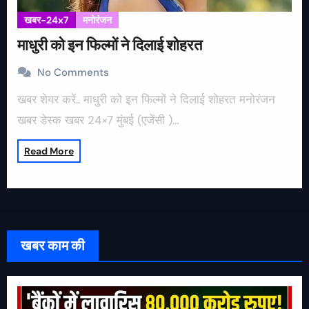
खबर-24x7
मनोरंजन
माधुरी को इन फिल्मों ने दिलाई शोहरत
No Comments
खबर शेयर करें.. माधुरी को इन फिल्मों ने दिलाई शोहरत मनोरंजन
खबर डेस्क खबर 24×7 मुंबई (एजेंसी )…
Read More
खबर काम की