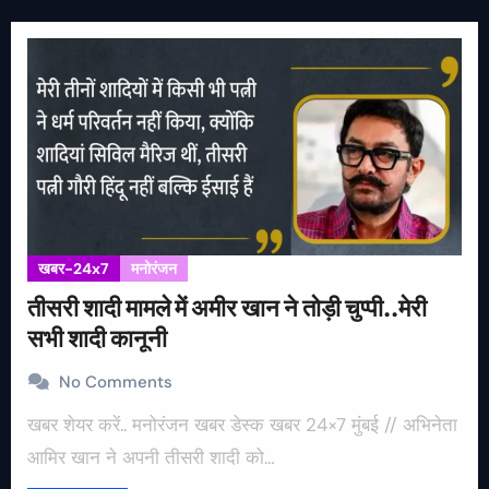
खबर-24x7
मनोरंजन
तीसरी शादी मामले में अमीर खान ने तोड़ी चुप्पी..मेरी
सभी शादी कानूनी
No Comments
खबर शेयर करें.. मनोरंजन खबर डेस्क खबर 24×7 मुंबई // अभिनेता
आमिर खान ने अपनी तीसरी शादी को…