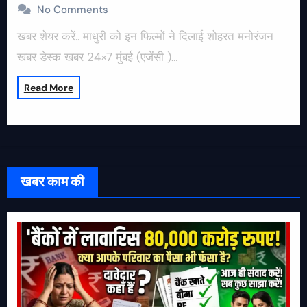
No Comments
खबर शेयर करें.. माधुरी को इन फिल्मों ने दिलाई शोहरत मनोरंजन
खबर डेस्क खबर 24×7 मुंबई (एजेंसी )…
Read More
खबर काम की