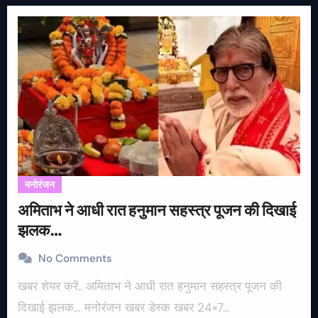
मनोरंजन
अमिताभ ने आधी रात हनुमान सहस्त्र पूजन की दिखाई
झलक…
No Comments
खबर शेयर करें.. अमिताभ ने आधी रात हनुमान सहस्त्र पूजन की
दिखाई झलक… मनोरंजन खबर डेस्क खबर 24×7…