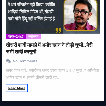
खबर-24x7
मनोरंजन
तीसरी शादी मामले में अमीर खान ने तोड़ी चुप्पी..मेरी
सभी शादी कानूनी
No Comments
खबर शेयर करें.. मनोरंजन खबर डेस्क खबर 24×7 मुंबई // अभिनेता
आमिर खान ने अपनी तीसरी शादी को…
Read More