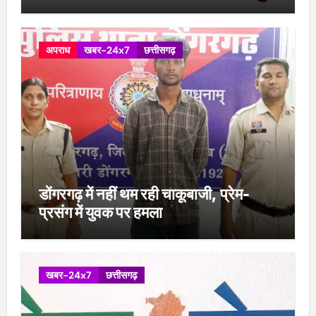
अपराध
खबर-24x7
छत्तीसगढ़
डोंगरगढ़ में नहीं थम रही चाकूबाजी, प्रेम-
प्रसंग में युवक पर हमला
खबर-24x7
छत्तीसगढ़