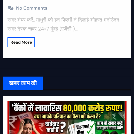
No Comments
खबर शेयर करें.. माधुरी को इन फिल्मों ने दिलाई शोहरत मनोरंजन
खबर डेस्क खबर 24×7 मुंबई (एजेंसी )…
Read More
खबर काम की