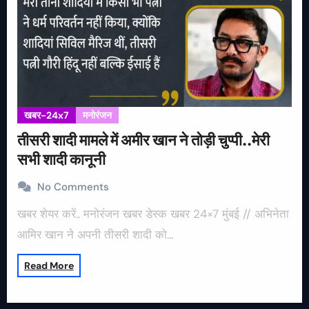
खबर-24x7
मनोरंजन
तीसरी शादी मामले में अमीर खान ने तोड़ी चुप्पी..मेरी
सभी शादी कानूनी
No Comments
खबर शेयर करें.. मनोरंजन खबर डेस्क खबर 24×7 मुंबई // अभिनेता
आमिर खान ने अपनी तीसरी शादी को…
Read More