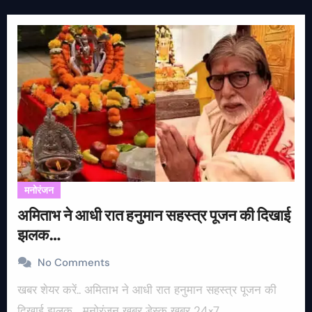
मनोरंजन
अमिताभ ने आधी रात हनुमान सहस्त्र पूजन की दिखाई
झलक…
No Comments
खबर शेयर करें.. अमिताभ ने आधी रात हनुमान सहस्त्र पूजन की
दिखाई झलक… मनोरंजन खबर डेस्क खबर 24×7…