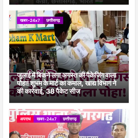
खबर-24x7
छत्तीसगढ़
जुलाई में बिकने लगा अगस्त की पैकेजिंग वाला
पोहा! शुभम के मार्ट का कमाल, खाद्य विभाग ने
की कार्रवाई, 38 पैकेट सीज
अपराध
खबर-24x7
छत्तीसगढ़