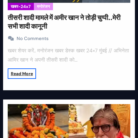
खबर-24x7
मनोरंजन
तीसरी शादी मामले में अमीर खान ने तोड़ी चुप्पी..मेरी
सभी शादी कानूनी
No Comments
खबर शेयर करें.. मनोरंजन खबर डेस्क खबर 24×7 मुंबई // अभिनेता
आमिर खान ने अपनी तीसरी शादी को…
Read More