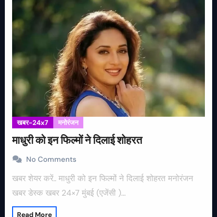
खबर-24x7
मनोरंजन
माधुरी को इन फिल्मों ने दिलाई शोहरत
No Comments
खबर शेयर करें.. माधुरी को इन फिल्मों ने दिलाई शोहरत मनोरंजन
खबर डेस्क खबर 24×7 मुंबई (एजेंसी )…
Read More