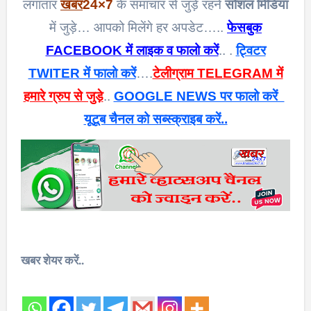
लगातार
खबर
24×7
के समाचार से जुड़े रहने
सोशल मिडिया
में जुड़े… आपको मिलेंगे हर अपडेट…..
फेसबुक
FACEBOOK में लाइक व फालो करें
.. .
ट्विटर
TWITER में फालो करें
….
टेलीग्राम TELEGRAM में
हमारे ग्रुप से जुड़े
..
GOOGLE NEWS पर फालो करें
यूटूब चैनल को सब्स्क्राइब करें..
खबर शेयर करें..