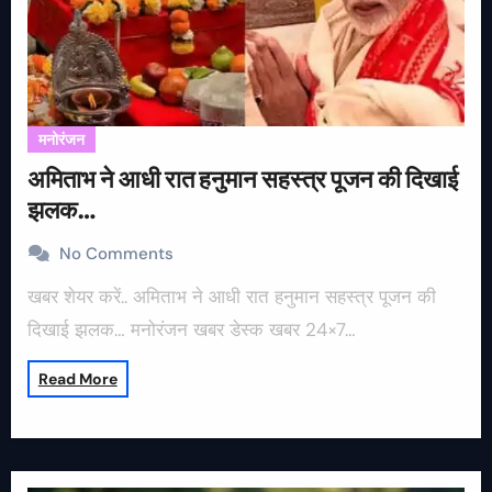
मनोरंजन
अमिताभ ने आधी रात हनुमान सहस्त्र पूजन की दिखाई
झलक…
No Comments
खबर शेयर करें.. अमिताभ ने आधी रात हनुमान सहस्त्र पूजन की
दिखाई झलक… मनोरंजन खबर डेस्क खबर 24×7…
Read More