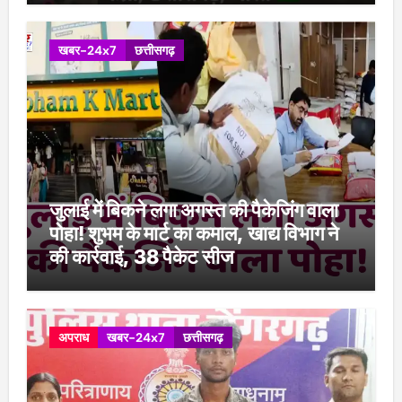
खबर-24x7
छत्तीसगढ़
जुलाई में बिकने लगा अगस्त की पैकेजिंग वाला
पोहा! शुभम के मार्ट का कमाल, खाद्य विभाग ने
की कार्रवाई, 38 पैकेट सीज
अपराध
खबर-24x7
छत्तीसगढ़