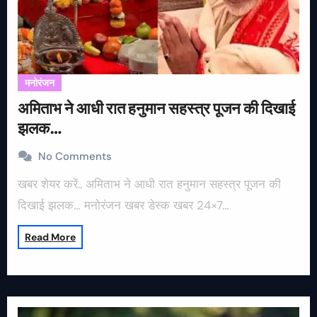
मनोरंजन
अमिताभ ने आधी रात हनुमान सहस्त्र पूजन की दिखाई
झलक…
No Comments
खबर शेयर करें.. अमिताभ ने आधी रात हनुमान सहस्त्र पूजन की
दिखाई झलक… मनोरंजन खबर डेस्क खबर 24×7…
Read More