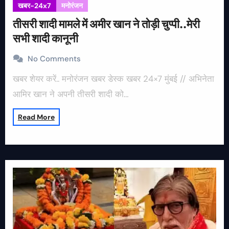
खबर-24x7
मनोरंजन
तीसरी शादी मामले में अमीर खान ने तोड़ी चुप्पी..मेरी
सभी शादी कानूनी
No Comments
खबर शेयर करें.. मनोरंजन खबर डेस्क खबर 24×7 मुंबई // अभिनेता
आमिर खान ने अपनी तीसरी शादी को…
Read More