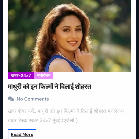
खबर-24x7
मनोरंजन
माधुरी को इन फिल्मों ने दिलाई शोहरत
No Comments
खबर शेयर करें.. माधुरी को इन फिल्मों ने दिलाई शोहरत मनोरंजन
खबर डेस्क खबर 24×7 मुंबई (एजेंसी )…
Read More