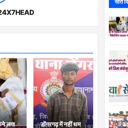
सात दिन
24X7HEAD
कने लगा
डोंगरगढ़ में नहीं थम