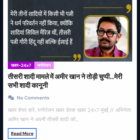
खबर-24x7
मनोरंजन
तीसरी शादी मामले में अमीर खान ने तोड़ी चुप्पी..मेरी
सभी शादी कानूनी
No Comments
खबर शेयर करें.. मनोरंजन खबर डेस्क खबर 24×7 मुंबई // अभिनेता
आमिर खान ने अपनी तीसरी शादी को…
Read More