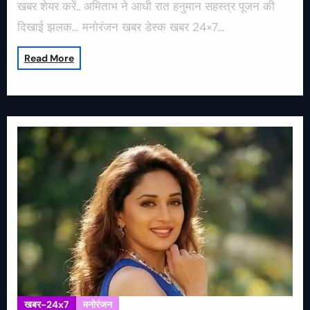
खबर शेयर करें.. अमिताभ ने आधी रात हनुमान सहस्त्र पूजन की
दिखाई झलक… मनोरंजन खबर डेस्क खबर 24×7…
Read More
खबर-24x7
मनोरंजन