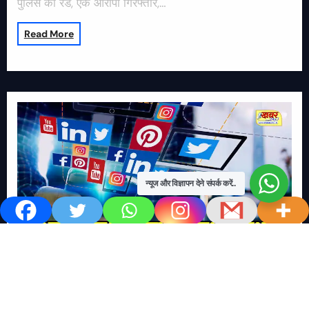
पुलिस की रेड, एक आरोपी गिरफ्तार,…
Read More
न्यूज और विज्ञापन देने संपर्क करें..
खबर काम की..
खबर-24x7
राष्ट्रीय
सोशल मिडिया बना युवाओं की ख़ुशी का दुश्मन