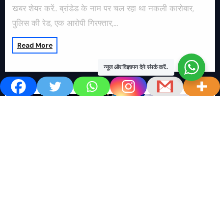
खबर शेयर करें.. ब्रांडेड के नाम पर चल रहा था नकली कारोबार,
पुलिस की रेड, एक आरोपी गिरफ्तार,…
Read More
न्यूज और विज्ञापन देने संपर्क करें..
खबर काम की..
खबर-24x7
राष्ट्रीय