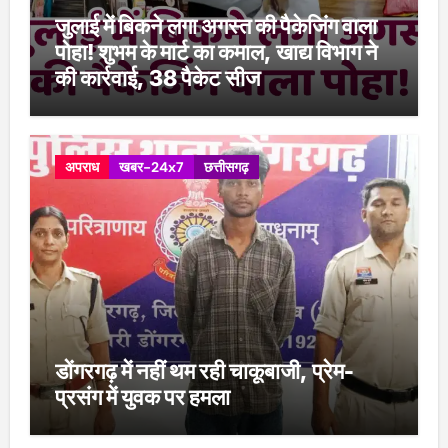
जुलाई में बिकने लगा अगस्त की पैकेजिंग वाला
पोहा! शुभम के मार्ट का कमाल, खाद्य विभाग ने
की कार्रवाई, 38 पैकेट सीज
अपराध
खबर-24x7
छत्तीसगढ़
डोंगरगढ़ में नहीं थम रही चाकूबाजी, प्रेम-
प्रसंग में युवक पर हमला