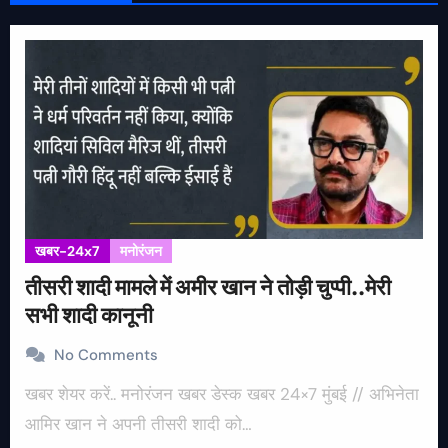
खबर-24x7
मनोरंजन
तीसरी शादी मामले में अमीर खान ने तोड़ी चुप्पी..मेरी
सभी शादी कानूनी
No Comments
खबर शेयर करें.. मनोरंजन खबर डेस्क खबर 24×7 मुंबई // अभिनेता
आमिर खान ने अपनी तीसरी शादी को…