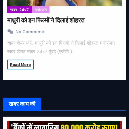
खबर-24x7
मनोरंजन
माधुरी को इन फिल्मों ने दिलाई शोहरत
No Comments
खबर शेयर करें.. माधुरी को इन फिल्मों ने दिलाई शोहरत मनोरंजन
खबर डेस्क खबर 24×7 मुंबई (एजेंसी )…
Read More
खबर काम की