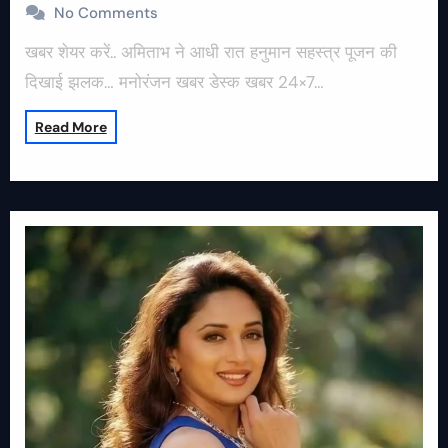
No Comments
खबर शेयर करें.. अमिताभ ने आधी रात हनुमान सहस्त्र पूजन की
दिखाई झलक… मनोरंजन खबर डेस्क खबर 24×7…
Read More