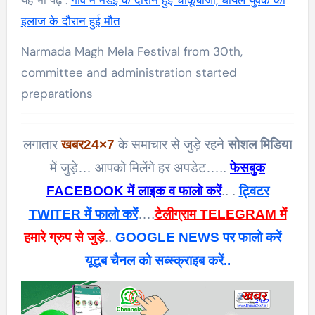
यह भी पढ़ें :
गांव में मंडई के दौरान हुई चाकूबाजी, घायल युवक की
इलाज के दौरान हुई मौत
Narmada Magh Mela Festival from 30th,
committee and administration started
preparations
लगातार
खबर
24×7
के समाचार से जुड़े रहने
सोशल मिडिया
में जुड़े… आपको मिलेंगे हर अपडेट…..
फेसबुक
FACEBOOK में लाइक व फालो करें
.. .
ट्विटर
TWITER में फालो करें
….
टेलीग्राम TELEGRAM में
हमारे ग्रुप से जुड़े
..
GOOGLE NEWS पर फालो करें
यूटूब चैनल को सब्स्क्राइब करें..