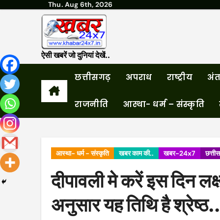
Thu. Aug 6th, 2026
Skip
to
content
ऐसी खबरें जो दुनियां देखें..
छत्तीसगढ़
अपराध
राष्ट्रीय
अंतर
राजनीति
आस्था- धर्म – संस्कृति
आस्था- धर्म - संस्कृति
खबर काम की..
खबर-24x7
छत्ती
दीपावली मे करें इस दिन लक्
अनुसार यह तिथि है श्रेष्ठ..