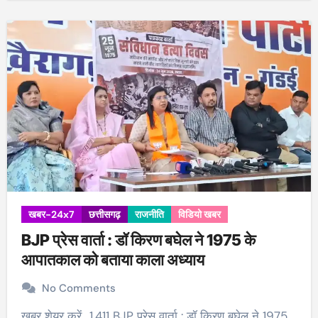
खबर-24x7
छत्तीसगढ़
राजनीति
विडियो खबर
BJP प्रेस वार्ता : डॉ किरण बघेल ने 1975 के
आपातकाल को बताया काला अध्याय
No Comments
खबर शेयर करें.. 1,411 BJP प्रेस वार्ता : डॉ किरण बघेल ने 1975