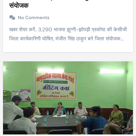
संयोजक
No Comments
खबर शेयर करें.. 3,290 भाजपा झुग्गी-झोपड़ी प्रकोष्ठ की केसीजी
जिला कार्यकारिणी घोषित, मंजीत सिंह ठाकुर बने जिला संयोजक…