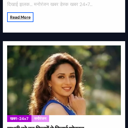
दिखाई झलक… मनोरंजन खबर डेस्क खबर 24×7…
Read More
खबर-24x7
मनोरंजन