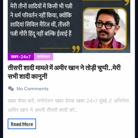
खबर-24x7
मनोरंजन
तीसरी शादी मामले में अमीर खान ने तोड़ी चुप्पी..मेरी
सभी शादी कानूनी
No Comments
खबर शेयर करें.. मनोरंजन खबर डेस्क खबर 24×7 मुंबई // अभिनेता
आमिर खान ने अपनी तीसरी शादी को…
Read More