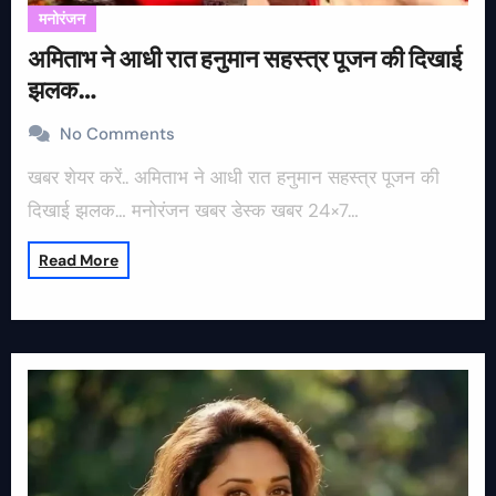
मनोरंजन
अमिताभ ने आधी रात हनुमान सहस्त्र पूजन की दिखाई
झलक…
No Comments
खबर शेयर करें.. अमिताभ ने आधी रात हनुमान सहस्त्र पूजन की
दिखाई झलक… मनोरंजन खबर डेस्क खबर 24×7…
Read More