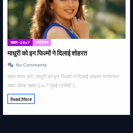
खबर-24x7
मनोरंजन
माधुरी को इन फिल्मों ने दिलाई शोहरत
No Comments
खबर शेयर करें.. माधुरी को इन फिल्मों ने दिलाई शोहरत मनोरंजन
खबर डेस्क खबर 24×7 मुंबई (एजेंसी )…
Read More