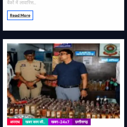
बैंकों में लावारिस…
Read More
अपराध
खबर काम की..
खबर-24x7
छत्तीसगढ़