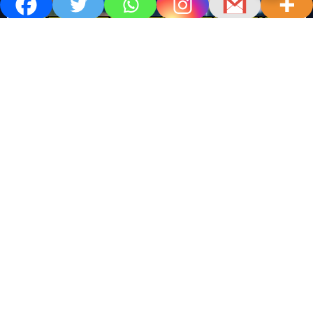
खबर काम की..
खबर-24x7
राष्ट्रीय
सोशल मिडिया बना युवाओं की ख़ुशी का दुश्मन
No Comments
खबर शेयर करें.. सोशल मिडिया बना युवाओं की ख़ुशी का दुश्मन खबर
काम की खबर डेस्क खबर 24×7…
Read More
M
T
W
T
F
S
S
1
2