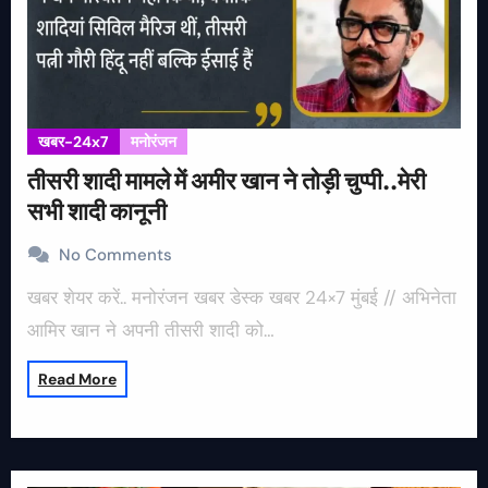
खबर-24x7
मनोरंजन
तीसरी शादी मामले में अमीर खान ने तोड़ी चुप्पी..मेरी
सभी शादी कानूनी
No Comments
खबर शेयर करें.. मनोरंजन खबर डेस्क खबर 24×7 मुंबई // अभिनेता
आमिर खान ने अपनी तीसरी शादी को…
Read More