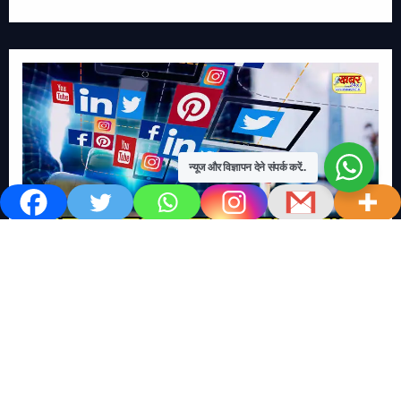
न्यूज और विज्ञापन देने संपर्क करें..
खबर काम की..
खबर-24x7
राष्ट्रीय
सोशल मिडिया बना युवाओं की ख़ुशी का दुश्मन
No Comments
खबर शेयर करें.. सोशल मिडिया बना युवाओं की ख़ुशी का दुश्मन खबर