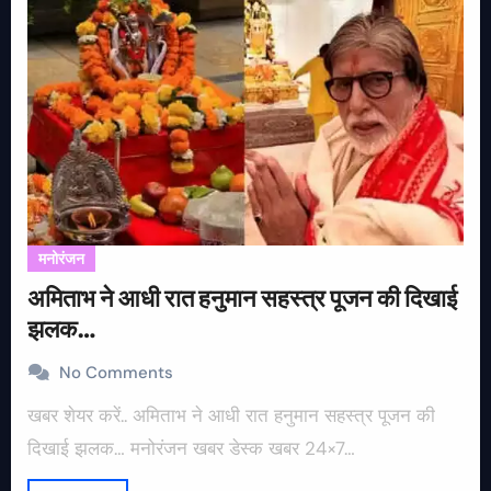
मनोरंजन
अमिताभ ने आधी रात हनुमान सहस्त्र पूजन की दिखाई
झलक…
No Comments
खबर शेयर करें.. अमिताभ ने आधी रात हनुमान सहस्त्र पूजन की
दिखाई झलक… मनोरंजन खबर डेस्क खबर 24×7…