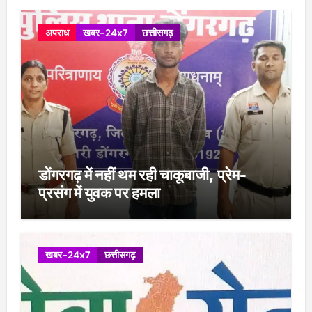
अपराध
खबर-24x7
छत्तीसगढ़
डोंगरगढ़ में नहीं थम रही चाकूबाजी, प्रेम-
प्रसंग में युवक पर हमला
खबर-24x7
छत्तीसगढ़