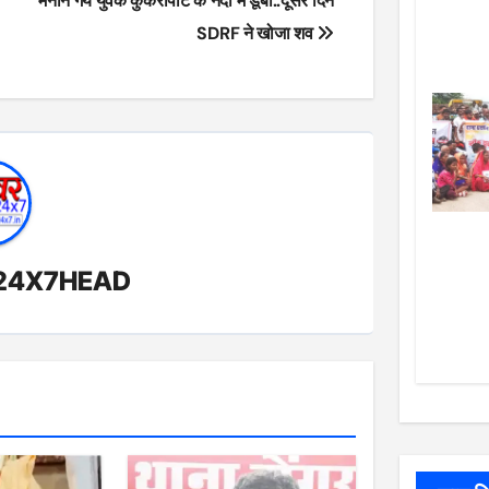
मनाने गये युवक कुकरापाट के नदी में डूबा..दूसरे दिन
SDRF ने खोजा शव
24X7HEAD