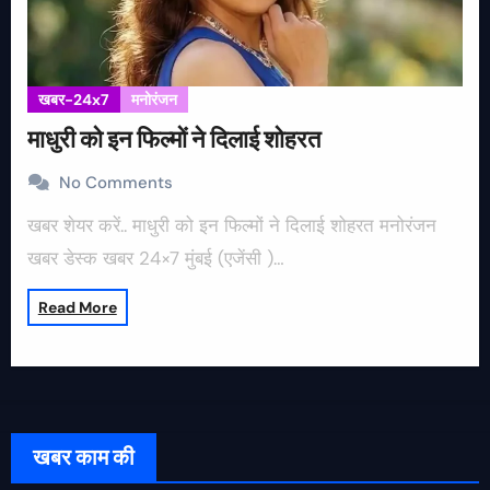
खबर-24x7
मनोरंजन
माधुरी को इन फिल्मों ने दिलाई शोहरत
No Comments
खबर शेयर करें.. माधुरी को इन फिल्मों ने दिलाई शोहरत मनोरंजन
खबर डेस्क खबर 24×7 मुंबई (एजेंसी )…
Read More
खबर काम की