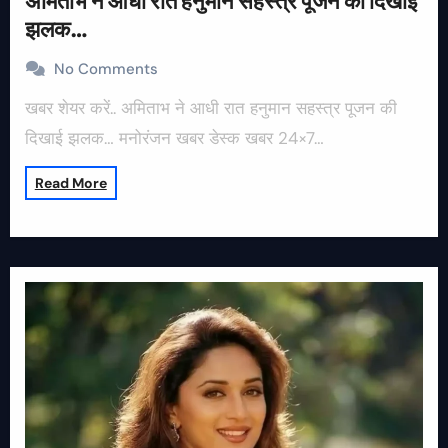
अमिताभ ने आधी रात हनुमान सहस्त्र पूजन की दिखाई
झलक…
No Comments
खबर शेयर करें.. अमिताभ ने आधी रात हनुमान सहस्त्र पूजन की
दिखाई झलक… मनोरंजन खबर डेस्क खबर 24×7…
Read More