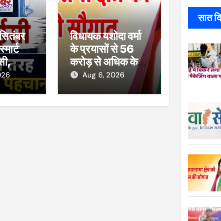
सात दिन
 सितंबर
विधायक यशोदा वर्मा
्मार्ट
के प्रयासों से 56
सी,
करोड़ से अधिक के
पासपोर्ट
सड़क एवं सिंचाई
026
Aug 6, 2026
 मीटर की
कार्यों को मिली
चान
प्रशासकीय स्वीकृति