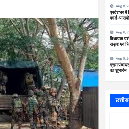
Aug 8, 
प्रदेशभर में
कार्ड-पासपो
Aug 6, 
विधायक यशोद
सड़क एवं सि
Aug 5, 
ग्राम पंचायत
का शुभारंभ
छत्ती