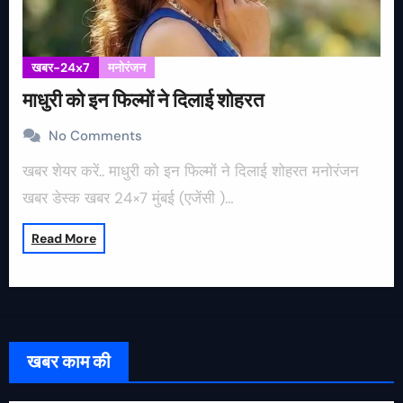
खबर-24x7
मनोरंजन
माधुरी को इन फिल्मों ने दिलाई शोहरत
No Comments
खबर शेयर करें.. माधुरी को इन फिल्मों ने दिलाई शोहरत मनोरंजन
खबर डेस्क खबर 24×7 मुंबई (एजेंसी )…
Read More
खबर काम की