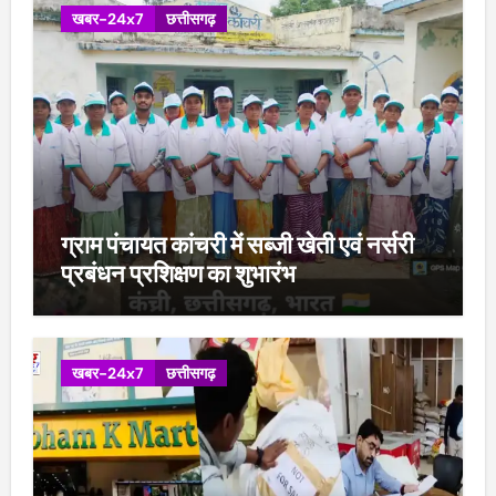
खबर-24x7
छत्तीसगढ़
ग्राम पंचायत कांचरी में सब्जी खेती एवं नर्सरी
प्रबंधन प्रशिक्षण का शुभारंभ
खबर-24x7
छत्तीसगढ़