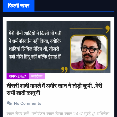
फिल्मी खबर
खबर-24x7
मनोरंजन
तीसरी शादी मामले में अमीर खान ने तोड़ी चुप्पी..मेरी
सभी शादी कानूनी
No Comments
खबर शेयर करें.. मनोरंजन खबर डेस्क खबर 24×7 मुंबई // अभिनेता