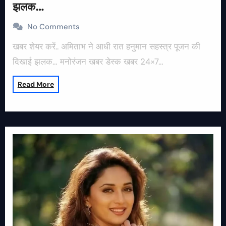
झलक…
No Comments
खबर शेयर करें.. अमिताभ ने आधी रात हनुमान सहस्त्र पूजन की
दिखाई झलक… मनोरंजन खबर डेस्क खबर 24×7…
Read More