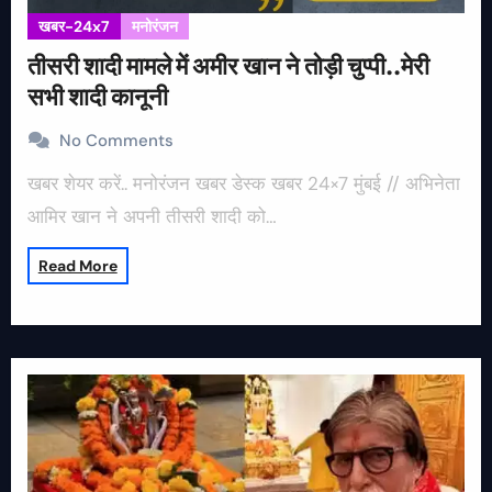
खबर-24x7
मनोरंजन
तीसरी शादी मामले में अमीर खान ने तोड़ी चुप्पी..मेरी
सभी शादी कानूनी
No Comments
खबर शेयर करें.. मनोरंजन खबर डेस्क खबर 24×7 मुंबई // अभिनेता
आमिर खान ने अपनी तीसरी शादी को…
Read More