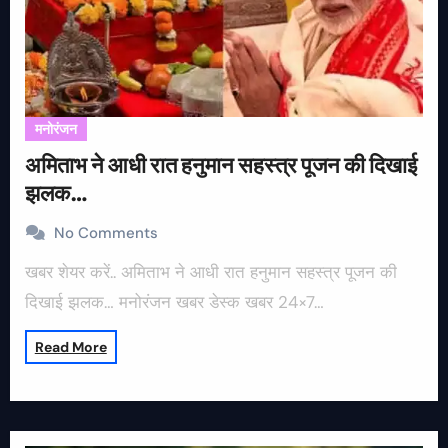
मनोरंजन
अमिताभ ने आधी रात हनुमान सहस्त्र पूजन की दिखाई
झलक…
No Comments
खबर शेयर करें.. अमिताभ ने आधी रात हनुमान सहस्त्र पूजन की
दिखाई झलक… मनोरंजन खबर डेस्क खबर 24×7…
Read More