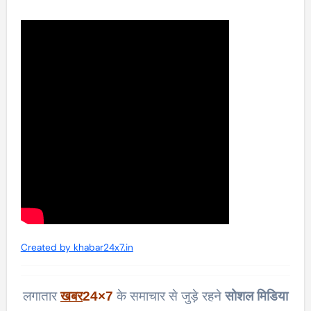
Created by khabar24x7.in
लगातार
खबर
24×7
के समाचार से जुड़े रहने
सोशल मिडिया