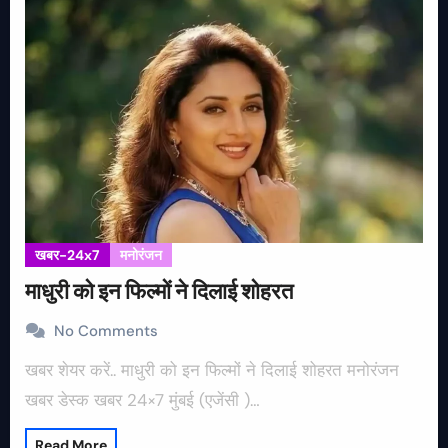
खबर-24x7
मनोरंजन
माधुरी को इन फिल्मों ने दिलाई शोहरत
No Comments
खबर शेयर करें.. माधुरी को इन फिल्मों ने दिलाई शोहरत मनोरंजन
खबर डेस्क खबर 24×7 मुंबई (एजेंसी )…
Read More