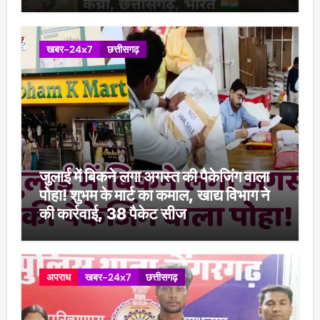
खबर-24x7
छत्तीसगढ़
जुलाई में बिकने लगा अगस्त की पैकेजिंग वाला
पोहा! शुभम के मार्ट का कमाल, खाद्य विभाग ने
की कार्रवाई, 38 पैकेट सीज
अपराध
खबर-24x7
छत्तीसगढ़