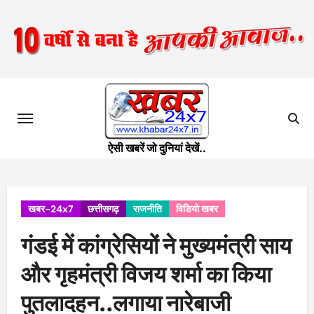
Skip
to
content
ऐसी खबरें जो दुनियां देखें..
खबर-24x7
छत्तीसगढ़
राजनीति
विडियो खबर
गंडई में कांग्रेसियों ने मुख्यमंत्री साय
और गृहमंत्री विजय शर्मा का किया
पुतलादहन..लगाया नारेबाजी