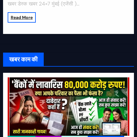
खबर डेस्क खबर 24×7 मुंबई (एजेंसी )…
Read More
खबर काम की