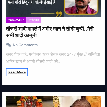
खबर-24x7
मनोरंजन
तीसरी शादी मामले में अमीर खान ने तोड़ी चुप्पी..मेरी
सभी शादी कानूनी
No Comments
खबर शेयर करें.. मनोरंजन खबर डेस्क खबर 24×7 मुंबई // अभिनेता
आमिर खान ने अपनी तीसरी शादी को…
Read More