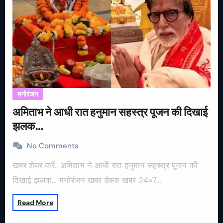
मनोरंजन
अमिताभ ने आधी रात हनुमान सहस्त्र पूजन की दिखाई
झलक…
No Comments
खबर शेयर करें.. अमिताभ ने आधी रात हनुमान सहस्त्र पूजन की
दिखाई झलक… मनोरंजन खबर डेस्क खबर 24×7…
Read More