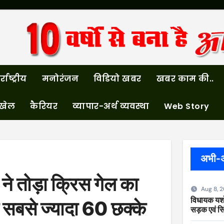
्राष्ट्रीय
मनोरंजन
विडियो खबर
खबर काम की..
खेल
कैरियर
व्यापार-अर्थ व्यवस्था
Web Story
अभी-
ने तोड़ा क्रिस गेल का
Aug 8, 
विधायक यशोद
ए सबसे ज्यादा 60 छक्के
सड़क एवं सि