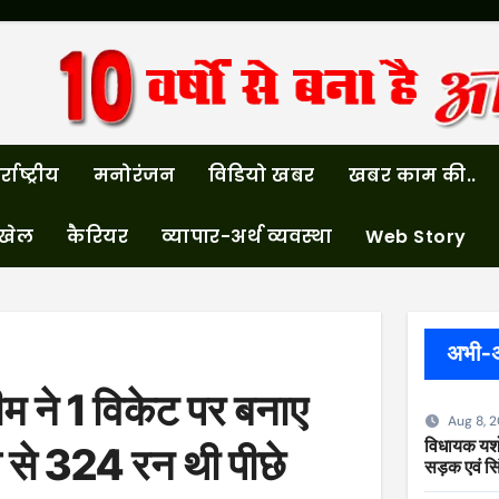
्राष्ट्रीय
मनोरंजन
विडियो खबर
खबर काम की..
खेल
कैरियर
व्यापार-अर्थ व्यवस्था
Web Story
अभी-
ीम ने 1 विकेट पर बनाए
Aug 8, 
विधायक यशोद
य से 324 रन थी पीछे
सड़क एवं सि