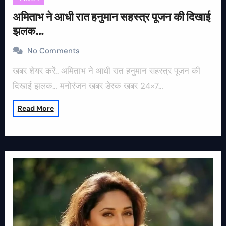
अमिताभ ने आधी रात हनुमान सहस्त्र पूजन की दिखाई
झलक…
No Comments
खबर शेयर करें.. अमिताभ ने आधी रात हनुमान सहस्त्र पूजन की
दिखाई झलक… मनोरंजन खबर डेस्क खबर 24×7…
Read More