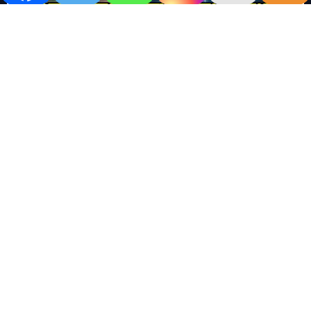
खबर काम की..
खबर-24x7
राष्ट्रीय
सोशल मिडिया बना युवाओं की ख़ुशी का दुश्मन
No Comments
खबर शेयर करें.. सोशल मिडिया बना युवाओं की ख़ुशी का दुश्मन खबर
काम की खबर डेस्क खबर 24×7…
Read More
M
T
W
T
F
S
S
1
2