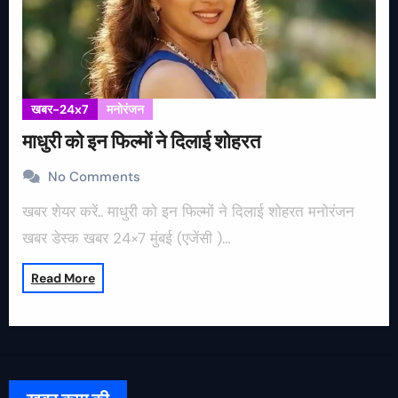
खबर-24x7
मनोरंजन
माधुरी को इन फिल्मों ने दिलाई शोहरत
No Comments
खबर शेयर करें.. माधुरी को इन फिल्मों ने दिलाई शोहरत मनोरंजन
खबर डेस्क खबर 24×7 मुंबई (एजेंसी )…
Read More