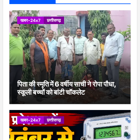
खबर-24x7
छत्तीसगढ़
पिता की स्मृति में 6 वर्षीय साची ने रोपा पौधा,
स्कूली बच्चों को बांटी चॉकलेट
खबर-24x7
छत्तीसगढ़