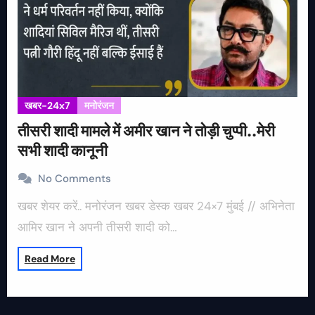
खबर-24x7
मनोरंजन
तीसरी शादी मामले में अमीर खान ने तोड़ी चुप्पी..मेरी
सभी शादी कानूनी
No Comments
खबर शेयर करें.. मनोरंजन खबर डेस्क खबर 24×7 मुंबई // अभिनेता
आमिर खान ने अपनी तीसरी शादी को…
Read More