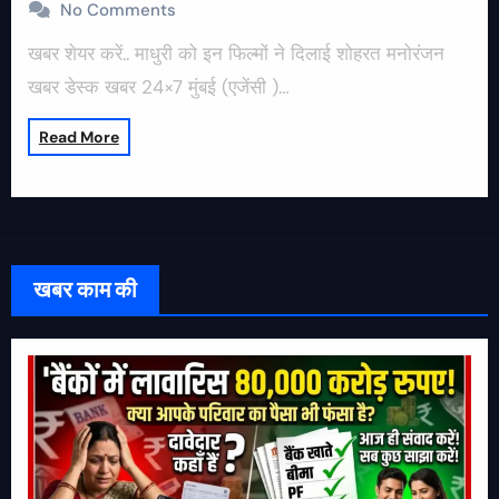
No Comments
खबर शेयर करें.. माधुरी को इन फिल्मों ने दिलाई शोहरत मनोरंजन
खबर डेस्क खबर 24×7 मुंबई (एजेंसी )…
Read More
खबर काम की