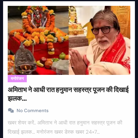
मनोरंजन
अमिताभ ने आधी रात हनुमान सहस्त्र पूजन की दिखाई
झलक…
No Comments
खबर शेयर करें.. अमिताभ ने आधी रात हनुमान सहस्त्र पूजन की
दिखाई झलक… मनोरंजन खबर डेस्क खबर 24×7…