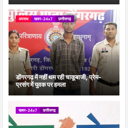
अपराध
खबर-24x7
छत्तीसगढ़
डोंगरगढ़ में नहीं थम रही चाकूबाजी, प्रेम-
प्रसंग में युवक पर हमला
खबर-24x7
छत्तीसगढ़