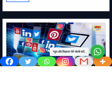
न्यूज और विज्ञापन देने संपर्क करें..
खबर काम की..
खबर-24x7
राष्ट्रीय
सोशल मिडिया बना युवाओं की ख़ुशी का दुश्मन
No Comments
खबर शेयर करें.. सोशल मिडिया बना युवाओं की ख़ुशी का दुश्मन खबर