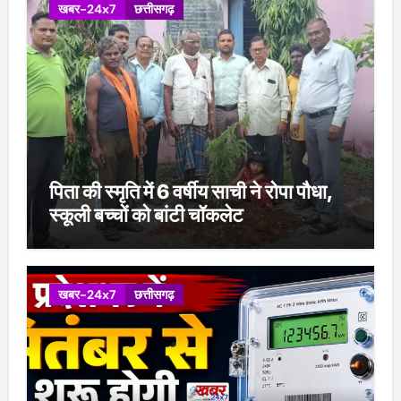
खबर-24x7
छत्तीसगढ़
पिता की स्मृति में 6 वर्षीय साची ने रोपा पौधा,
स्कूली बच्चों को बांटी चॉकलेट
खबर-24x7
छत्तीसगढ़