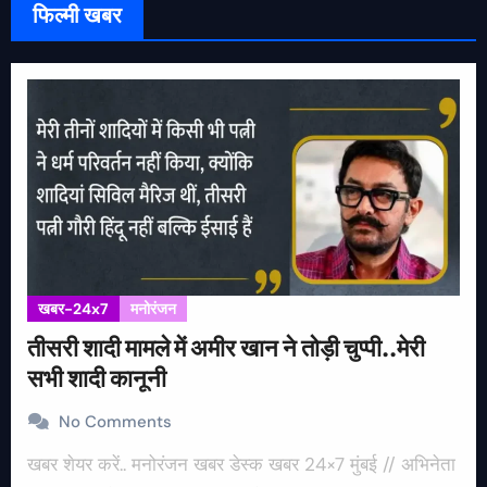
फिल्मी खबर
खबर-24x7
मनोरंजन
तीसरी शादी मामले में अमीर खान ने तोड़ी चुप्पी..मेरी
सभी शादी कानूनी
No Comments
खबर शेयर करें.. मनोरंजन खबर डेस्क खबर 24×7 मुंबई // अभिनेता