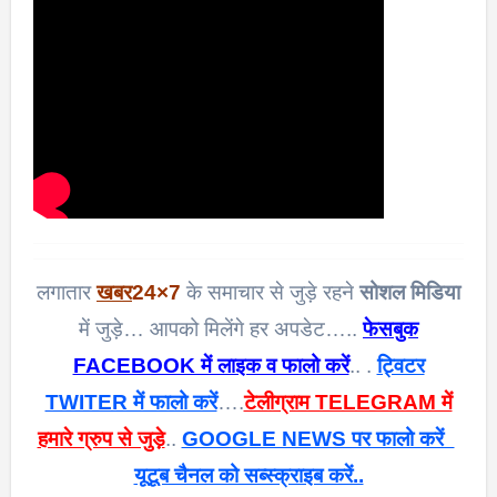
लगातार
खबर
24×7
के समाचार से जुड़े रहने
सोशल मिडिया
में जुड़े… आपको मिलेंगे हर अपडेट…..
फेसबुक
FACEBOOK में लाइक व फालो करें
.. .
ट्विटर
TWITER में फालो करें
….
टेलीग्राम TELEGRAM में
हमारे ग्रुप से जुड़े
..
GOOGLE NEWS पर फालो करें
यूटूब चैनल को सब्स्क्राइब करें..