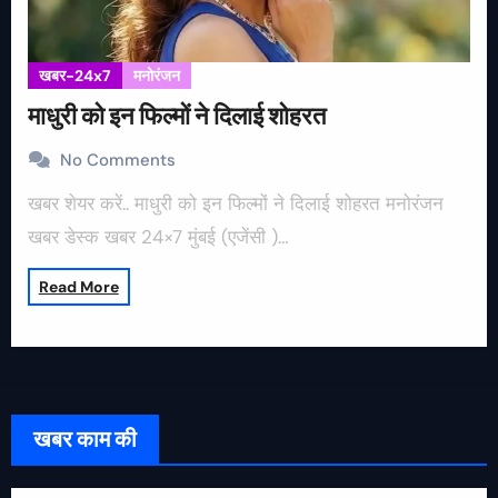
खबर-24x7
मनोरंजन
माधुरी को इन फिल्मों ने दिलाई शोहरत
No Comments
खबर शेयर करें.. माधुरी को इन फिल्मों ने दिलाई शोहरत मनोरंजन
खबर डेस्क खबर 24×7 मुंबई (एजेंसी )…
Read More
खबर काम की