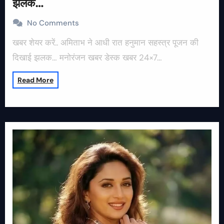
झलक…
No Comments
खबर शेयर करें.. अमिताभ ने आधी रात हनुमान सहस्त्र पूजन की
दिखाई झलक… मनोरंजन खबर डेस्क खबर 24×7…
Read More