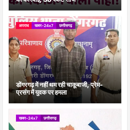
अपराध
खबर-24x7
छत्तीसगढ़
डोंगरगढ़ में नहीं थम रही चाकूबाजी, प्रेम-
प्रसंग में युवक पर हमला
खबर-24x7
छत्तीसगढ़