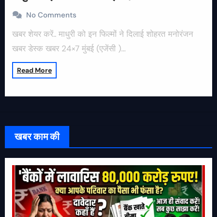
No Comments
खबर शेयर करें.. माधुरी को इन फिल्मों ने दिलाई शोहरत मनोरंजन
खबर डेस्क खबर 24×7 मुंबई (एजेंसी )…
Read More
खबर काम की