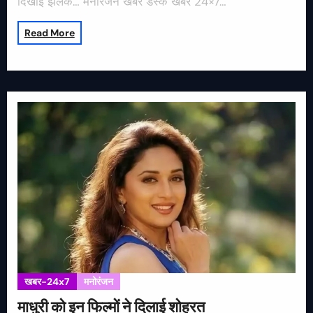
दिखाई झलक… मनोरंजन खबर डेस्क खबर 24×7…
Read More
खबर-24x7
मनोरंजन
माधुरी को इन फिल्मों ने दिलाई शोहरत