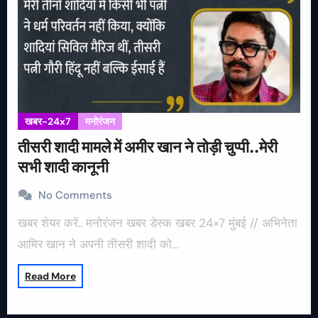
खबर-24x7
मनोरंजन
तीसरी शादी मामले में अमीर खान ने तोड़ी चुप्पी..मेरी
सभी शादी कानूनी
No Comments
खबर शेयर करें.. मनोरंजन खबर डेस्क खबर 24×7 मुंबई // अभिनेता
आमिर खान ने अपनी तीसरी शादी को…
Read More