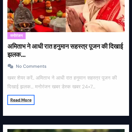
मनोरंजन
अमिताभ ने आधी रात हनुमान सहस्त्र पूजन की दिखाई
झलक…
No Comments
खबर शेयर करें.. अमिताभ ने आधी रात हनुमान सहस्त्र पूजन की
दिखाई झलक… मनोरंजन खबर डेस्क खबर 24×7…
Read More