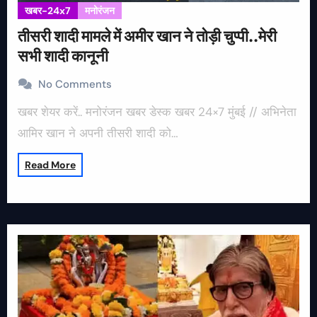
खबर-24x7
मनोरंजन
तीसरी शादी मामले में अमीर खान ने तोड़ी चुप्पी..मेरी
सभी शादी कानूनी
No Comments
खबर शेयर करें.. मनोरंजन खबर डेस्क खबर 24×7 मुंबई // अभिनेता
आमिर खान ने अपनी तीसरी शादी को…
Read More