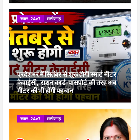
खबर-24x7
छत्तीसगढ़
प्रदेशभर में सितंबर से शुरू होगी स्मार्ट मीटर
केवाईसी, राशन कार्ड-पासपोर्ट की तरह अब
मीटर की भी होंगी पहचान
खबर-24x7
छत्तीसगढ़