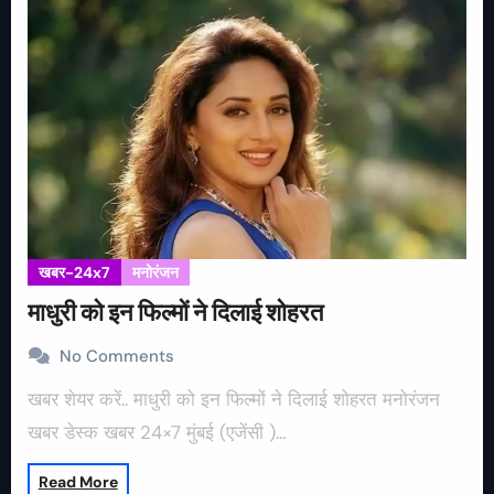
खबर-24x7
मनोरंजन
माधुरी को इन फिल्मों ने दिलाई शोहरत
No Comments
खबर शेयर करें.. माधुरी को इन फिल्मों ने दिलाई शोहरत मनोरंजन
खबर डेस्क खबर 24×7 मुंबई (एजेंसी )…
Read More