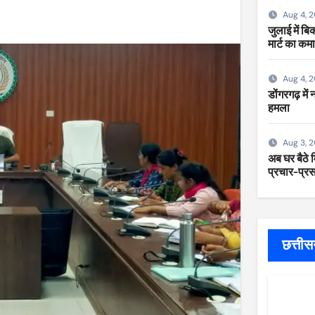
Aug 4, 
जुलाई में ब
मार्ट का कम
Aug 4, 
डोंगरगढ़ में
हमला
Aug 3, 
अब घर बैठे म
प्रचार-प्रसा
छत्ती