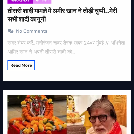
खबर-24x7
मनोरंजन
तीसरी शादी मामले में अमीर खान ने तोड़ी चुप्पी..मेरी
सभी शादी कानूनी
No Comments
खबर शेयर करें.. मनोरंजन खबर डेस्क खबर 24×7 मुंबई // अभिनेता
आमिर खान ने अपनी तीसरी शादी को…
Read More