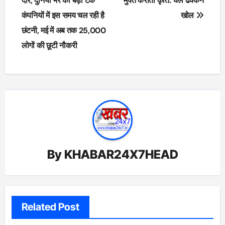
navigation
दौर, दुनिया भर की बड़ी टेक
मुक्त कराती कृति: चल ढक्कन
कंपनियों में इस समय चल रही है
खोल
छंटनी, मई में अब तक 25,000
लोगों की छूटी नौकरी
By
KHABAR24X7HEAD
Related Post