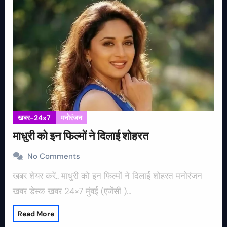
खबर-24x7
मनोरंजन
माधुरी को इन फिल्मों ने दिलाई शोहरत
No Comments
खबर शेयर करें.. माधुरी को इन फिल्मों ने दिलाई शोहरत मनोरंजन
खबर डेस्क खबर 24×7 मुंबई (एजेंसी )…
Read More