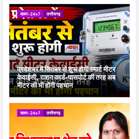
खबर-24x7
छत्तीसगढ़
प्रदेशभर में सितंबर से शुरू होगी स्मार्ट मीटर
केवाईसी, राशन कार्ड-पासपोर्ट की तरह अब
मीटर की भी होंगी पहचान
खबर-24x7
छत्तीसगढ़