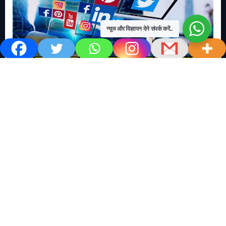
न्यूज और विज्ञापन देने संपर्क करें..
खबर काम की..
खबर-24x7
राष्ट्रीय
सोशल मिडिया बना युवाओं की ख़ुशी का दुश्मन
No Comments
खबर शेयर करें.. सोशल मिडिया बना युवाओं की ख़ुशी का दुश्मन खबर
काम की खबर डेस्क खबर 24×7…
Read More