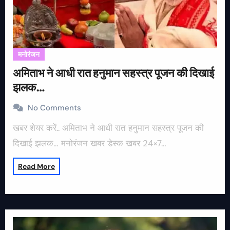
मनोरंजन
अमिताभ ने आधी रात हनुमान सहस्त्र पूजन की दिखाई
झलक…
No Comments
खबर शेयर करें.. अमिताभ ने आधी रात हनुमान सहस्त्र पूजन की
दिखाई झलक… मनोरंजन खबर डेस्क खबर 24×7…
Read More