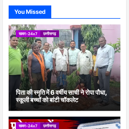
You Missed
खबर-24x7
छत्तीसगढ़
पिता की स्मृति में 6 वर्षीय साची ने रोपा पौधा,
स्कूली बच्चों को बांटी चॉकलेट
खबर-24x7
छत्तीसगढ़