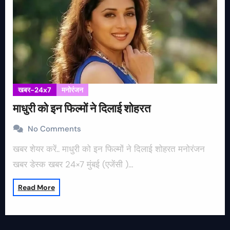
खबर-24x7
मनोरंजन
माधुरी को इन फिल्मों ने दिलाई शोहरत
No Comments
खबर शेयर करें.. माधुरी को इन फिल्मों ने दिलाई शोहरत मनोरंजन
खबर डेस्क खबर 24×7 मुंबई (एजेंसी )…
Read More