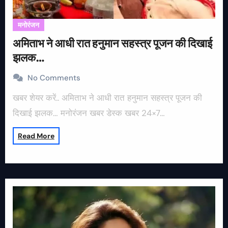
मनोरंजन
अमिताभ ने आधी रात हनुमान सहस्त्र पूजन की दिखाई
झलक…
No Comments
खबर शेयर करें.. अमिताभ ने आधी रात हनुमान सहस्त्र पूजन की
दिखाई झलक… मनोरंजन खबर डेस्क खबर 24×7…
Read More