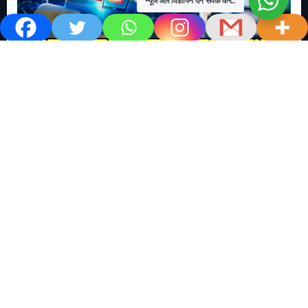
न्यूज और विज्ञापन देने संपर्क करें..
खबर काम की..
खबर-24x7
राष्ट्रीय
सोशल मिडिया बना युवाओं की ख़ुशी का दुश्मन
No Comments
खबर शेयर करें.. सोशल मिडिया बना युवाओं की ख़ुशी का दुश्मन खबर
काम की खबर डेस्क खबर 24×7…
Read More
M
T
W
T
F
S
S