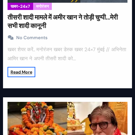
खबर-24x7
मनोरंजन
तीसरी शादी मामले में अमीर खान ने तोड़ी चुप्पी..मेरी
सभी शादी कानूनी
No Comments
खबर शेयर करें.. मनोरंजन खबर डेस्क खबर 24×7 मुंबई // अभिनेता
आमिर खान ने अपनी तीसरी शादी को…
Read More