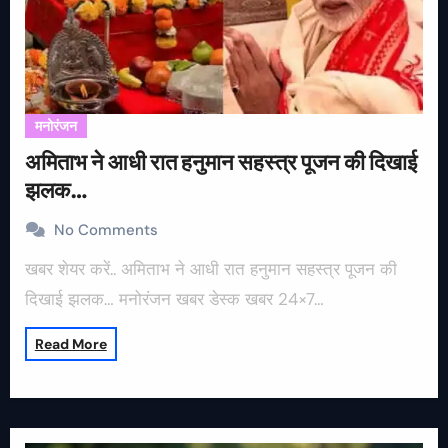
मनोरंजन
अमिताभ ने आधी रात हनुमान सहस्त्र पूजन की दिखाई
झलक…
No Comments
खबर शेयर करें.. अमिताभ ने आधी रात हनुमान सहस्त्र पूजन की
दिखाई झलक… मनोरंजन खबर डेस्क खबर 24×7…
Read More