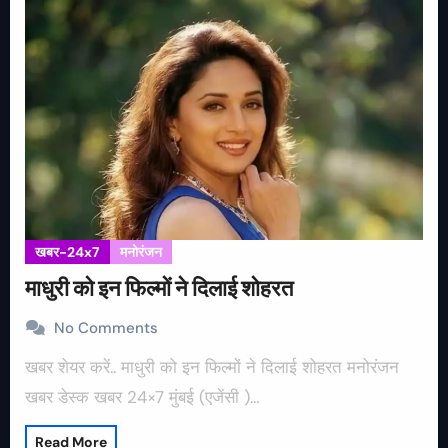
खबर-24x7
मनोरंजन
माधुरी को इन फिल्मों ने दिलाई शोहरत
No Comments
खबर शेयर करें.. माधुरी को इन फिल्मों ने दिलाई शोहरत मनोरंजन
खबर डेस्क खबर 24×7 मुंबई (एजेंसी )…
Read More