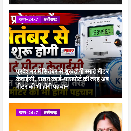
खबर-24x7
छत्तीसगढ़
प्रदेशभर में सितंबर से शुरू होगी स्मार्ट मीटर
केवाईसी, राशन कार्ड-पासपोर्ट की तरह अब
मीटर की भी होंगी पहचान
खबर-24x7
छत्तीसगढ़