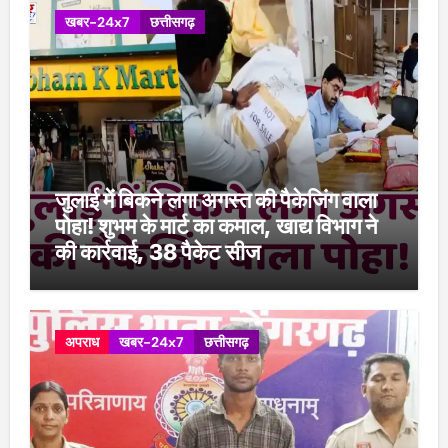
खबर-24x7
छत्तीसगढ़
जुलाई में बिकने लगा अगस्त की पैकेजिंग वाला
पोहा! शुभम के मार्ट का कमाल, खाद्य विभाग ने
की कार्रवाई, 38 पैकेट सीज
अपराध
खबर-24x7
छत्तीसगढ़