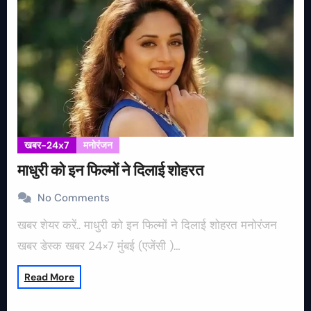
खबर-24x7
मनोरंजन
माधुरी को इन फिल्मों ने दिलाई शोहरत
No Comments
खबर शेयर करें.. माधुरी को इन फिल्मों ने दिलाई शोहरत मनोरंजन
खबर डेस्क खबर 24×7 मुंबई (एजेंसी )…
Read More