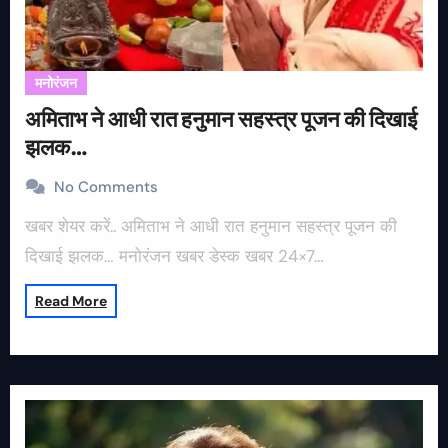
मनोरंजन
अमिताभ ने आधी रात हनुमान सहस्त्र पूजन की दिखाई
झलक…
No Comments
खबर शेयर करें.. अमिताभ ने आधी रात हनुमान सहस्त्र पूजन की
दिखाई झलक… मनोरंजन खबर डेस्क खबर 24×7…
Read More