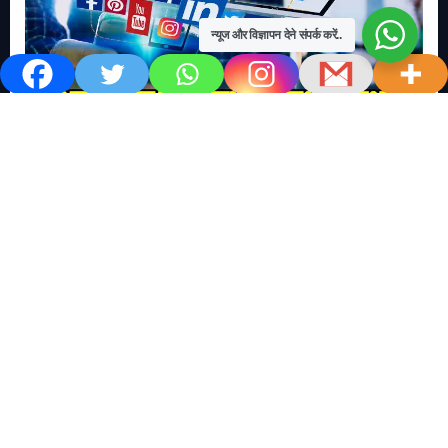
न्यूज और विज्ञापन देने संपर्क करें..
खबर काम की..
खबर-24x7
राष्ट्रीय
सोशल मिडिया बना युवाओं की ख़ुशी का दुश्मन
No Comments
खबर शेयर करें.. सोशल मिडिया बना युवाओं की ख़ुशी का दुश्मन खबर
काम की खबर डेस्क खबर 24×7…
Read More