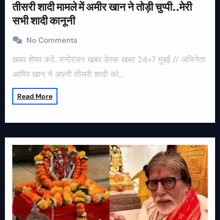
तीसरी शादी मामले में अमीर खान ने तोड़ी चुप्पी..मेरी
सभी शादी कानूनी
No Comments
खबर शेयर करें.. मनोरंजन खबर डेस्क खबर 24×7 मुंबई // अभिनेता
आमिर खान ने अपनी तीसरी शादी को…
Read More