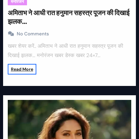
मनोरंजन
अमिताभ ने आधी रात हनुमान सहस्त्र पूजन की दिखाई
झलक…
No Comments
खबर शेयर करें.. अमिताभ ने आधी रात हनुमान सहस्त्र पूजन की
दिखाई झलक… मनोरंजन खबर डेस्क खबर 24×7…
Read More