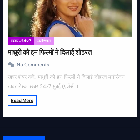
खबर-24x7
मनोरंजन
माधुरी को इन फिल्मों ने दिलाई शोहरत
No Comments
खबर शेयर करें.. माधुरी को इन फिल्मों ने दिलाई शोहरत मनोरंजन
खबर डेस्क खबर 24×7 मुंबई (एजेंसी )…
Read More