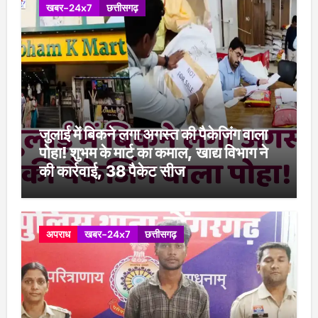
खबर-24x7
छत्तीसगढ़
जुलाई में बिकने लगा अगस्त की पैकेजिंग वाला
पोहा! शुभम के मार्ट का कमाल, खाद्य विभाग ने
की कार्रवाई, 38 पैकेट सीज
अपराध
खबर-24x7
छत्तीसगढ़