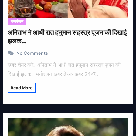
मनोरंजन
अमिताभ ने आधी रात हनुमान सहस्त्र पूजन की दिखाई
झलक…
No Comments
खबर शेयर करें.. अमिताभ ने आधी रात हनुमान सहस्त्र पूजन की
दिखाई झलक… मनोरंजन खबर डेस्क खबर 24×7…
Read More