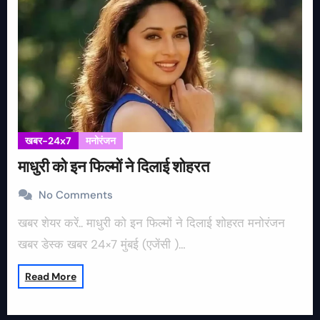
खबर-24x7
मनोरंजन
माधुरी को इन फिल्मों ने दिलाई शोहरत
No Comments
खबर शेयर करें.. माधुरी को इन फिल्मों ने दिलाई शोहरत मनोरंजन
खबर डेस्क खबर 24×7 मुंबई (एजेंसी )…
Read More