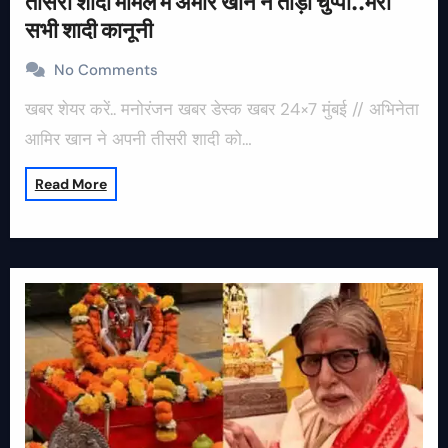
तीसरी शादी मामले में अमीर खान ने तोड़ी चुप्पी..मेरी
सभी शादी कानूनी
No Comments
खबर शेयर करें.. मनोरंजन खबर डेस्क खबर 24×7 मुंबई // अभिनेता
आमिर खान ने अपनी तीसरी शादी को…
Read More