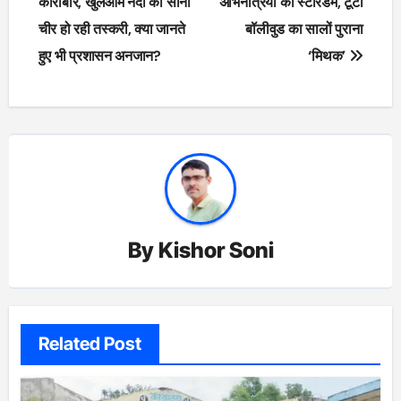
navigation
कारोबार, खुलेआम नदी का सीना
अभिनेत्रियों का स्टारडम, टूटा
चीर हो रही तस्करी, क्या जानते
बॉलीवुड का सालों पुराना
हुए भी प्रशासन अनजान?
‘मिथक’
By
Kishor Soni
Related Post